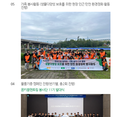
05
가족 봉사활동 (생물다양성 보호를 위한 현장 인근 탄천 환경정화 활동
진행)
04
물품기증 캠페인 진행(반기별, 총2회 진행)
꿈키움멘토링 봉사단 11기 발대식