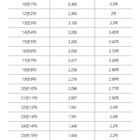
사
'10년(1차)
8,300
5.3억
랑
나
'12년(2차)
2,300
2억
눔
기
'13년(3차)
3,100
3.3억
금
연
도
'14년(4차)
3,200
3.45억
별
모
'15년(5차)
3,200
3.42억
금
액
'16년(6차)
3,050
3.73억
'17년(7차)
2,477
3.34억
'18년(8차)
2,258
2.96억
'19년(9차)
2,276
2.99억
'20년(10차)
2,096
2.77억
'21년(11차)
2,007
2.56억
'22년(12차)
1,591
2.4억
'23년(13차)
1,591
2.4억
'24년(14차)
1,349
2.2억
'25년(15차)
1,434
2.2억