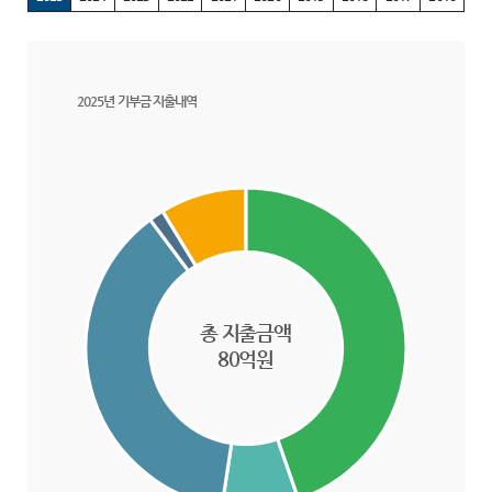
선
택
됨
2025년 기부금 지출내역
총 지출금액
80억원