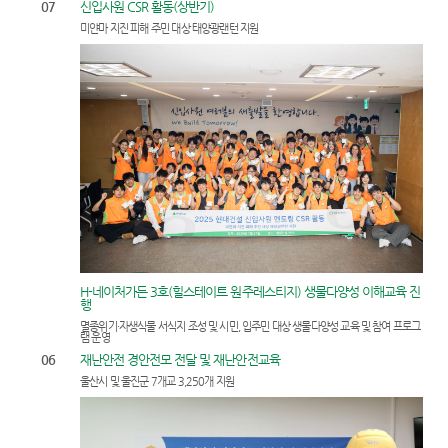
07
신입사원 CSR 활동(상반기)
미얀마 지진 피해 주민 대상 태양광랜턴 지원
H-네이처가든 3호(힐스테이트 원주레스티지) 생물다양성 이해교육 진
행
멸종위기·자생식물 서식지 조성 및 시민, 입주민 대상 생물다양성 교육 및 참여 프로그
램 운영
06
재난안전 경안전모 전달 및 재난안전교육
울산시 및 울진군 7개교 3,250개 지원